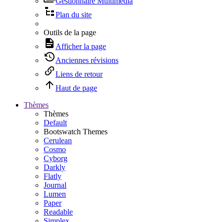
Gestionnaire Multimédia
Plan du site
Outils de la page
Afficher la page
Anciennes révisions
Liens de retour
Haut de page
Thèmes
Thèmes
Default
Bootswatch Themes
Cerulean
Cosmo
Cyborg
Darkly
Flatly
Journal
Lumen
Paper
Readable
Simplex