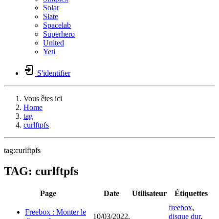
Solar
Slate
Spacelab
Superhero
United
Yeti
S'identifier
Vous êtes ici
Home
tag
curlftpfs
tag:curlftpfs
TAG: curlftpfs
Page
Date
Utilisateur
Étiquettes
freebox
,
Freebox : Monter le
10/03/2022,
disque dur
,