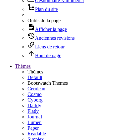
Gestionnaire Multimédia
Plan du site
Outils de la page
Afficher la page
Anciennes révisions
Liens de retour
Haut de page
Thèmes
Thèmes
Default
Bootswatch Themes
Cerulean
Cosmo
Cyborg
Darkly
Flatly
Journal
Lumen
Paper
Readable
Simplex