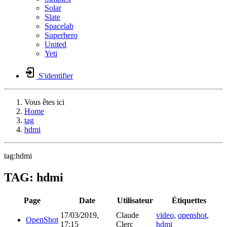
Solar
Slate
Spacelab
Superhero
United
Yeti
S'identifier
Vous êtes ici
Home
tag
hdmi
tag:hdmi
TAG: hdmi
Page
Date
Utilisateur
Étiquettes
17/03/2019,
Claude
video
,
openshot
,
OpenShot
17:15
Clerc
hdmi