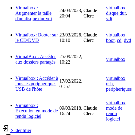
Virtualbox :
virtualbox
,
24/03/2023,
Claude
Augmenter la taille
disque dur
,
20:04
Clerc
d'un disque dur vdi
vdi
Virtualbox: Booter sur
23/03/2026,
Claude
virtualbox
,
le CD/DVD
10:10
Clerc
boot
,
cd
,
dvd
VirtualBox : Accéder
25/09/2022,
virtualbox
aux dossiers partagés
10:22
Virtualbox : Accéder à
virtualbox
,
17/02/2022,
tous les périphériques
usb
,
01:57
USB de l'hôte
peripheriques
virtualbox
,
Virtualbox :
09/03/2018,
Claude
mode de
Exécution en mode de
16:24
Clerc
rendu
rendu logiciel
logiciel
S'identifier