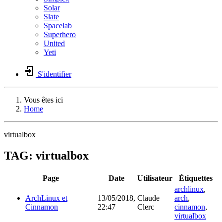
Solar
Slate
Spacelab
Superhero
United
Yeti
S'identifier
Vous êtes ici
Home
virtualbox
TAG: virtualbox
Page
Date
Utilisateur
Étiquettes
archlinux
,
ArchLinux et
13/05/2018,
Claude
arch
,
Cinnamon
22:47
Clerc
cinnamon
,
virtualbox