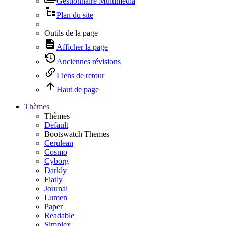
Gestionnaire Multimédia
Plan du site
Outils de la page
Afficher la page
Anciennes révisions
Liens de retour
Haut de page
Thèmes
Thèmes
Default
Bootswatch Themes
Cerulean
Cosmo
Cyborg
Darkly
Flatly
Journal
Lumen
Paper
Readable
Simplex