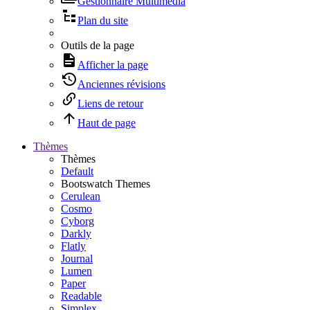
Gestionnaire Multimédia
Plan du site
Outils de la page
Afficher la page
Anciennes révisions
Liens de retour
Haut de page
Thèmes
Thèmes
Default
Bootswatch Themes
Cerulean
Cosmo
Cyborg
Darkly
Flatly
Journal
Lumen
Paper
Readable
Simplex