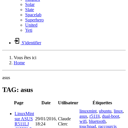
Solar
Slate
Spacelab
Superhero
United
Yeti
S'identifier
Vous êtes ici
Home
asus
TAG: asus
Page
Date
Utilisateur
Étiquettes
linuxmint
,
ubuntu
,
linux
,
LinuxMint
asus
,
r511lj
,
dual-boot
,
sur ASUS
29/01/2016,
Claude
wifi
,
bluetooth
,
R511LJ
18:24
Clerc
touchpad
,
raccourcis