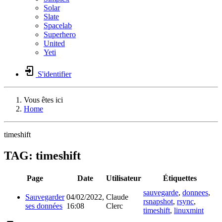
Solar
Slate
Spacelab
Superhero
United
Yeti
S'identifier
Vous êtes ici
Home
timeshift
TAG: timeshift
Page
Date
Utilisateur
Étiquettes
sauvegarde
,
donnees
,
Sauvegarder
04/02/2022,
Claude
rsnapshot
,
rsync
,
ses données
16:08
Clerc
timeshift
,
linuxmint