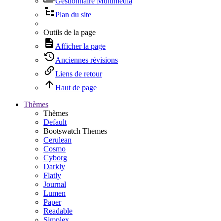
Gestionnaire Multimédia
Plan du site
Outils de la page
Afficher la page
Anciennes révisions
Liens de retour
Haut de page
Thèmes
Thèmes
Default
Bootswatch Themes
Cerulean
Cosmo
Cyborg
Darkly
Flatly
Journal
Lumen
Paper
Readable
Simplex