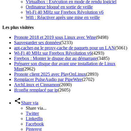
Virtualbox : Exécution en mode de rendu logiciel
Ordinateur bloqué en sortie de veille
Wi-Fi 40 MHz sur Freebox Révolution v6
Wifi : Réactiver après une mise en veille
Les plus visitées
Pronote 2018 et 2019 sous Linux avec Wine
(9498)
Sauvegarder ses données
(5233)
apt-cacher-ng le proxy-cache de paquets pour un LAN
(5061)
Wi-Fi 40 MHz sur Freebox Révolution v6
(4293)
Freebox : Monter le disque dur au démarrage
(3485)
Préparer son disque dur avant une installation de Linux
Mint
(2962)
Pronote client 2025 avec PlayOnLinux
(2893)
Remplacer PulseAudio par PipeWire
(2702)
ArchLinux et Cinnamon
(2690)
ifconfig remplacé par ip
(2605)
Share via
Share via...
Twitter
LinkedIn
Facebook
Pinterest