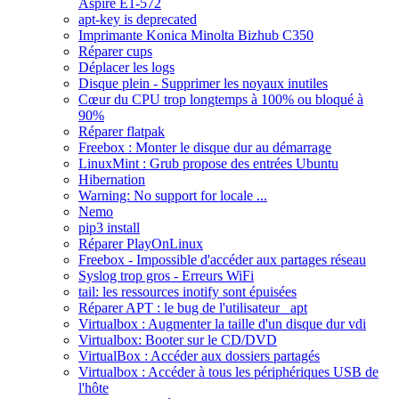
Aspire E1-572
apt-key is deprecated
Imprimante Konica Minolta Bizhub C350
Réparer cups
Déplacer les logs
Disque plein - Supprimer les noyaux inutiles
Cœur du CPU trop longtemps à 100% ou bloqué à
90%
Réparer flatpak
Freebox : Monter le disque dur au démarrage
LinuxMint : Grub propose des entrées Ubuntu
Hibernation
Warning: No support for locale ...
Nemo
pip3 install
Réparer PlayOnLinux
Freebox - Impossible d'accéder aux partages réseau
Syslog trop gros - Erreurs WiFi
tail: les ressources inotify sont épuisées
Réparer APT : le bug de l'utilisateur _apt
Virtualbox : Augmenter la taille d'un disque dur vdi
Virtualbox: Booter sur le CD/DVD
VirtualBox : Accéder aux dossiers partagés
Virtualbox : Accéder à tous les périphériques USB de
l'hôte