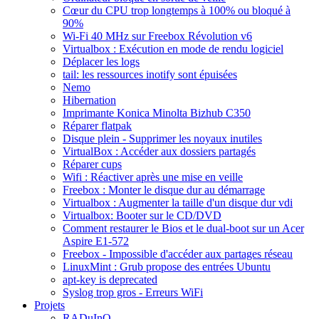
Cœur du CPU trop longtemps à 100% ou bloqué à
90%
Wi-Fi 40 MHz sur Freebox Révolution v6
Virtualbox : Exécution en mode de rendu logiciel
Déplacer les logs
tail: les ressources inotify sont épuisées
Nemo
Hibernation
Imprimante Konica Minolta Bizhub C350
Réparer flatpak
Disque plein - Supprimer les noyaux inutiles
VirtualBox : Accéder aux dossiers partagés
Réparer cups
Wifi : Réactiver après une mise en veille
Freebox : Monter le disque dur au démarrage
Virtualbox : Augmenter la taille d'un disque dur vdi
Virtualbox: Booter sur le CD/DVD
Comment restaurer le Bios et le dual-boot sur un Acer
Aspire E1-572
Freebox - Impossible d'accéder aux partages réseau
LinuxMint : Grub propose des entrées Ubuntu
apt-key is deprecated
Syslog trop gros - Erreurs WiFi
Projets
RADuInO