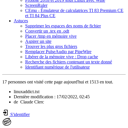
Pronote 2018 et 2019 sous Linux avec Wine
ScreenRuler
CEmu - Émulateur de calculatrices TI 83 Premium CE
et TI 84 Plus CE
Astuces
Supprimer les espaces des noms de fichier
Convertir un .tex en .odt
Placer /tmp en mémoire vive
Aspirer un site
Trouver les plus gros fichiers
Remplacer PulseAudio par PipeWire
Libérer de la mémoire vive : Drop cache
Recherche des fichiers contenant un texte donné
Identifiant numérique de l'utilisateur
17 personnes ont visité cette page aujourd'hui et 1513 en tout.
linuxaddict.txt
Dernière modification :
17/02/2022, 02:45
de
Claude Clerc
S'identifier