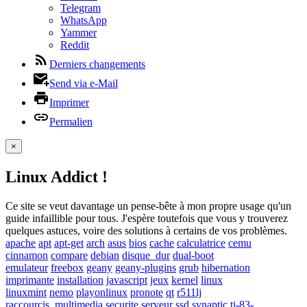
Telegram
WhatsApp
Yammer
Reddit
Derniers changements
Send via e-Mail
Imprimer
Permalien
×
Linux Addict !
Ce site se veut davantage un pense-bête à mon propre usage qu'un
guide infaillible pour tous. J'espère toutefois que vous y trouverez
quelques astuces, voire des solutions à certains de vos problèmes.
apache
apt
apt-get
arch
asus
bios
cache
calculatrice
cemu
cinnamon
compare
debian
disque_dur
dual-boot
emulateur
freebox
geany
geany-plugins
grub
hibernation
imprimante
installation
javascript
jeux
kernel
linux
linuxmint
nemo
playonlinux
pronote
qt
r511lj
raccourcis_multimedia
securite
serveur
ssd
synaptic
ti-83-