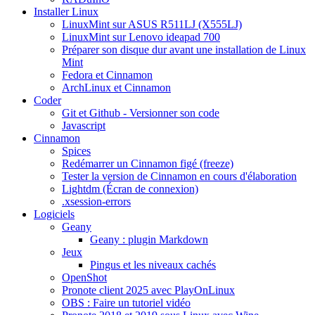
Installer Linux
LinuxMint sur ASUS R511LJ (X555LJ)
LinuxMint sur Lenovo ideapad 700
Préparer son disque dur avant une installation de Linux
Mint
Fedora et Cinnamon
ArchLinux et Cinnamon
Coder
Git et Github - Versionner son code
Javascript
Cinnamon
Spices
Redémarrer un Cinnamon figé (freeze)
Tester la version de Cinnamon en cours d'élaboration
Lightdm (Écran de connexion)
.xsession-errors
Logiciels
Geany
Geany : plugin Markdown
Jeux
Pingus et les niveaux cachés
OpenShot
Pronote client 2025 avec PlayOnLinux
OBS : Faire un tutoriel vidéo