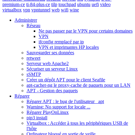
premium-ce
ti-84-plus-ce
tilp
touchpad
ubuntu
uefi
video
virtualbox
vpn
vpntunnel
web
wifi
wine
Administrer
Réseau
Ne pas passer par le VPN pour certains domaines
VPN
ifconfig remplacé par ip
VPN et imprimantes HP locales
Sauvegarder ses données
retweet
Serveur web Apache2
Sécuriser un serveur Linux
sSMTP
Créer un dépôt APT pour le client Seafile
apt-cacher-ng le proxy-cache de paquets pour un LAN
APT - Gestion des paquets
Réparer
Réparer APT : le bug de l'utilisateur _apt
Warning: No support for locale ...
Réparer PlayOnLinux
pip3 install
Virtualbox : Accéder à tous les périphériques USB de
l'hôte
Ordinateur bloqué en sortie de veille