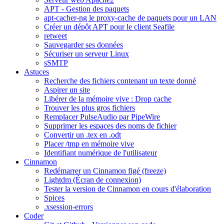
APT - Gestion des paquets
apt-cacher-ng le proxy-cache de paquets pour un LAN
Créer un dépôt APT pour le client Seafile
retweet
Sauvegarder ses données
Sécuriser un serveur Linux
sSMTP
Astuces
Recherche des fichiers contenant un texte donné
Aspirer un site
Libérer de la mémoire vive : Drop cache
Trouver les plus gros fichiers
Remplacer PulseAudio par PipeWire
Supprimer les espaces des noms de fichier
Convertir un .tex en .odt
Placer /tmp en mémoire vive
Identifiant numérique de l'utilisateur
Cinnamon
Redémarrer un Cinnamon figé (freeze)
Lightdm (Écran de connexion)
Tester la version de Cinnamon en cours d'élaboration
Spices
.xsession-errors
Coder