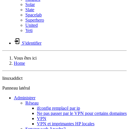
Solar
Slate
Spacelab
Superhero
United
Yeti
S'identifier
Vous êtes ici
Home
linuxaddict
Panneau latéral
Administrer
Réseau
ifconfig remplacé par ip
Ne pas passer par le VPN pour certains domaines
VPN
VPN et imprimantes HP locales
Serveur web Apache2