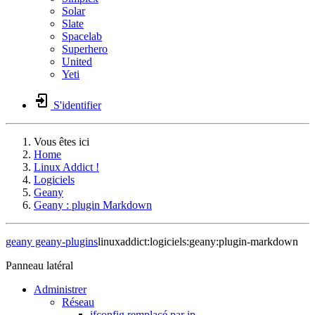
Solar
Slate
Spacelab
Superhero
United
Yeti
S'identifier
Vous êtes ici
Home
Linux Addict !
Logiciels
Geany
Geany : plugin Markdown
geany
geany-plugins
linuxaddict:logiciels:geany:plugin-markdown
Panneau latéral
Administrer
Réseau
ifconfig remplacé par ip