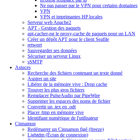
Ne pas passer par le VPN pour certains domaines
VPN
VPN et imprimantes HP locales
Serveur web Apache2
APT - Gestion des paquets
apt-cacher-ng le proxy-cache de paquets pour un LAN
Créer un dépôt APT pour le client Seafile
retweet
Sauvegarder ses données
Sécuriser un serveur Linux
sSMTP
Astuces
Recherche des fichiers contenant un texte donné
Aspirer un site
Libérer de la mémoire vive : Drop cache
Trouver les plus gros fichiers
Remplacer PulseAudio par PipeWire
Supprimer les espaces des noms de fichier
Convertir un .tex en .odt
Placer /tmp en mémoire vive
Identifiant numérique de l'utilisateur
Cinnamon
Redémarrer un Cinnamon figé (freeze)
Lightdm (Écran de connexion)