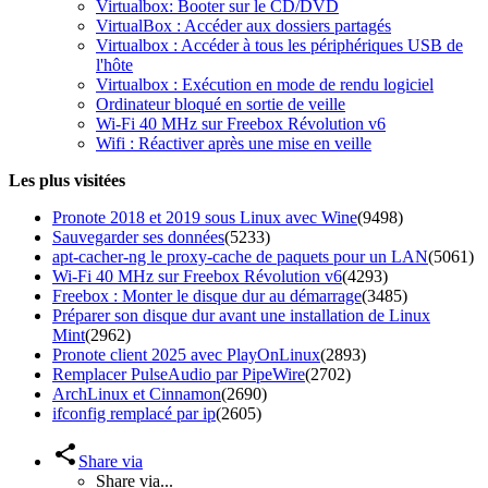
Virtualbox: Booter sur le CD/DVD
VirtualBox : Accéder aux dossiers partagés
Virtualbox : Accéder à tous les périphériques USB de
l'hôte
Virtualbox : Exécution en mode de rendu logiciel
Ordinateur bloqué en sortie de veille
Wi-Fi 40 MHz sur Freebox Révolution v6
Wifi : Réactiver après une mise en veille
Les plus visitées
Pronote 2018 et 2019 sous Linux avec Wine
(9498)
Sauvegarder ses données
(5233)
apt-cacher-ng le proxy-cache de paquets pour un LAN
(5061)
Wi-Fi 40 MHz sur Freebox Révolution v6
(4293)
Freebox : Monter le disque dur au démarrage
(3485)
Préparer son disque dur avant une installation de Linux
Mint
(2962)
Pronote client 2025 avec PlayOnLinux
(2893)
Remplacer PulseAudio par PipeWire
(2702)
ArchLinux et Cinnamon
(2690)
ifconfig remplacé par ip
(2605)
Share via
Share via...