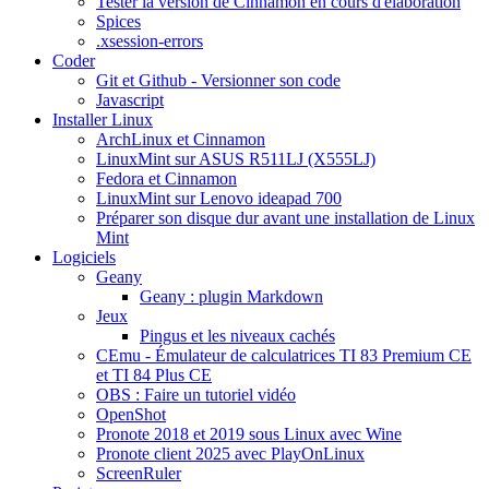
Tester la version de Cinnamon en cours d'élaboration
Spices
.xsession-errors
Coder
Git et Github - Versionner son code
Javascript
Installer Linux
ArchLinux et Cinnamon
LinuxMint sur ASUS R511LJ (X555LJ)
Fedora et Cinnamon
LinuxMint sur Lenovo ideapad 700
Préparer son disque dur avant une installation de Linux
Mint
Logiciels
Geany
Geany : plugin Markdown
Jeux
Pingus et les niveaux cachés
CEmu - Émulateur de calculatrices TI 83 Premium CE
et TI 84 Plus CE
OBS : Faire un tutoriel vidéo
OpenShot
Pronote 2018 et 2019 sous Linux avec Wine
Pronote client 2025 avec PlayOnLinux
ScreenRuler