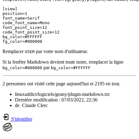
[view]

position=1

font_name=Serif

code_font_name=Mono

font_point_size=12

code_font_point_size=12

bg_color=#FFFFFF

fg_color=#000000
Remplacer
par votre nom d'utilisateur.
USER
Si la fenêtre Markdown devient toute noire, remplacer la ligne
par
bg_color=#000000
bg_color=#FFFFFF
2 personnes ont visité cette page aujourd'hui et 2195 en tout.
linuxaddict/logiciels/geany/plugin-markdown.txt
Dernière modification :
07/03/2022, 22:36
de
Claude Clerc
S'identifier