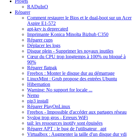
Projets
RADuInO
Réparer
Comment restaurer le Bios et le dual-boot sur un Acer
Aspire E1-572
apt-key is deprecated
Imprimante Konica Minolta Bizhub C350
Réparer cups
Déplacer les logs
Disque plein - Supprimer les noyaux inutiles
Cœur du CPU trop longtemps à 100% ou bloqué à
90%
Réparer flatpak
Freebox : Monter le disque dur au démarrage
LinuxMint : Grub propose des entrées Ubuntu
Hibernation
Warning: No support for locale ...
Nemo
pip3 install
Réparer PlayOnLinux
Freebox - Impossible d'accéder aux partages réseau
Syslog trop gros - Erreurs WiFi
tail: les ressources inotify sont épuisées
Réparer APT : le bug de l'utilisateur _apt
Virtualbox : Augmenter la taille d'un disque dur vdi