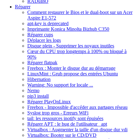
RADuInO
Réparer
Comment restaurer le Bios et le dual-boot sur un Acer
Aspire E1-572
apt-key is deprecated
Imprimante Konica Minolta Bizhub C350
Réparer cups
Déplacer les logs
Disque plein - Supprimer les noyaux inutiles
Cœur du CPU trop longtemps à 100% ou bloqué à
90%
Réparer flatpak
Freebox : Monter le disque dur au démarrage
LinuxMint : Grub propose des entrées Ubuntu
Hibernation
Warning: No support for locale ...
Nemo
pip3 install
Réparer PlayOnLinux
Freebox - Impossible d'accéder aux partages réseau
Syslog trop gros - Erreurs WiFi
tail: les ressources inotify sont épuisées
Réparer APT : le bug de l'utilisateur _apt
Virtualbox : Augmenter la taille d'un disque dur vdi
Virtualbox: Booter sur le CD/DVD