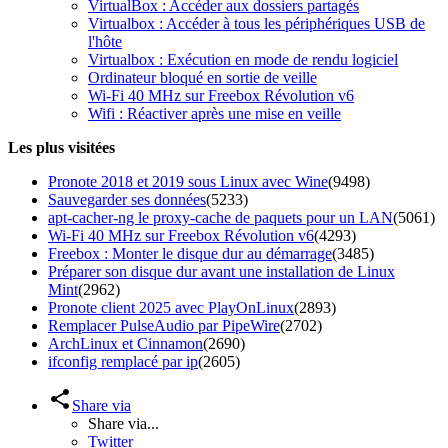
VirtualBox : Accéder aux dossiers partagés
Virtualbox : Accéder à tous les périphériques USB de
l'hôte
Virtualbox : Exécution en mode de rendu logiciel
Ordinateur bloqué en sortie de veille
Wi-Fi 40 MHz sur Freebox Révolution v6
Wifi : Réactiver après une mise en veille
Les plus visitées
Pronote 2018 et 2019 sous Linux avec Wine
(9498)
Sauvegarder ses données
(5233)
apt-cacher-ng le proxy-cache de paquets pour un LAN
(5061)
Wi-Fi 40 MHz sur Freebox Révolution v6
(4293)
Freebox : Monter le disque dur au démarrage
(3485)
Préparer son disque dur avant une installation de Linux
Mint
(2962)
Pronote client 2025 avec PlayOnLinux
(2893)
Remplacer PulseAudio par PipeWire
(2702)
ArchLinux et Cinnamon
(2690)
ifconfig remplacé par ip
(2605)
Share via
Share via...
Twitter