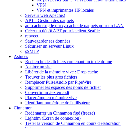
VPN
VPN et imprimantes HP locales
Serveur web Apache2
APT - Gestion des paquets
apt-cacher-ng le proxy-cache de paquets pour un LAN
Créer un dépôt APT pour le client Seafile
retweet
Sauvegarder ses données
Sécuriser un serveur Linux
sSMTP
Astuces
Recherche des fichiers contenant un texte donné
Aspirer un site
Libérer de la mémoire vive : Drop cache
Trouver les plus gros fichiers
Remplacer PulseAudio par PipeWire
Supprimer les espaces des noms de fichier
Convertir un .tex en .odt
Placer /tmp en mémoire vive
Identifiant numérique de l'utilisateur
Cinnamon
Redémarrer un Cinnamon figé (freeze)
Lightdm (Écran de connexion)
Tester la version de Cinnamon en cours d'élaboration