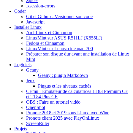
Spices
.xsession-errors
Coder
Git et Github - Versionner son code
Javascript
Installer Linux
ArchLinux et Cinnamon
LinuxMint sur ASUS R511LJ (X555LJ)
Fedora et Cinnamon
LinuxMint sur Lenovo ideapad 700
Préparer son disque dur avant une installation de Linux
Mint
Logiciels
Geany
Geany : plugin Markdown
Jeux
Pingus et les niveaux cachés
CEmu - Émulateur de calculatrices TI 83 Premium CE
et TI 84 Plus CE
OBS : Faire un tutoriel vidéo
OpenShot
Pronote 2018 et 2019 sous Linux avec Wine
Pronote client 2025 avec PlayOnLinux
ScreenRuler
Projets