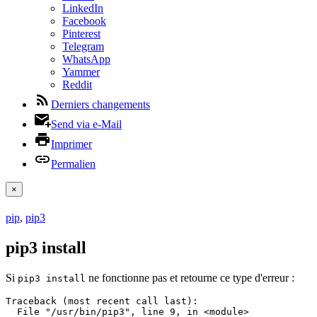
LinkedIn
Facebook
Pinterest
Telegram
WhatsApp
Yammer
Reddit
Derniers changements
Send via e-Mail
Imprimer
Permalien
×
pip
,
pip3
pip3 install
Si
ne fonctionne pas et retourne ce type d'erreur :
pip3 install
Traceback (most recent call last):

  File "/usr/bin/pip3", line 9, in <module>
