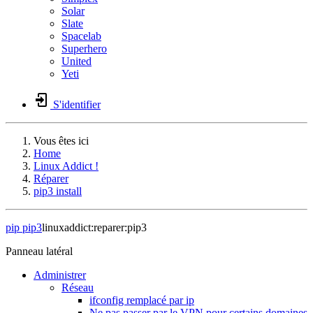
Solar
Slate
Spacelab
Superhero
United
Yeti
S'identifier
Vous êtes ici
Home
Linux Addict !
Réparer
pip3 install
pip
pip3
linuxaddict:reparer:pip3
Panneau latéral
Administrer
Réseau
ifconfig remplacé par ip
Ne pas passer par le VPN pour certains domaines