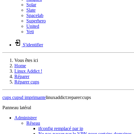
Solar
Slate
Spacelab
Superhero
United
Yeti
S'identifier
Vous êtes ici
Home
Linux Addict !
Réparer
Réparer cups
cups
cupsd
imprimante
linuxaddict:reparer:cups
Panneau latéral
Administrer
Réseau
ifconfig remplacé par ip
Ne pas passer par le VPN pour certains domaines