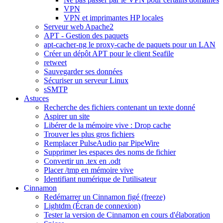
VPN
VPN et imprimantes HP locales
Serveur web Apache2
APT - Gestion des paquets
apt-cacher-ng le proxy-cache de paquets pour un LAN
Créer un dépôt APT pour le client Seafile
retweet
Sauvegarder ses données
Sécuriser un serveur Linux
sSMTP
Astuces
Recherche des fichiers contenant un texte donné
Aspirer un site
Libérer de la mémoire vive : Drop cache
Trouver les plus gros fichiers
Remplacer PulseAudio par PipeWire
Supprimer les espaces des noms de fichier
Convertir un .tex en .odt
Placer /tmp en mémoire vive
Identifiant numérique de l'utilisateur
Cinnamon
Redémarrer un Cinnamon figé (freeze)
Lightdm (Écran de connexion)
Tester la version de Cinnamon en cours d'élaboration