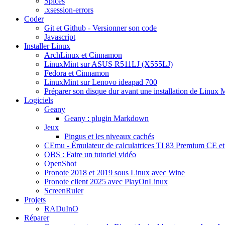
Spices
.xsession-errors
Coder
Git et Github - Versionner son code
Javascript
Installer Linux
ArchLinux et Cinnamon
LinuxMint sur ASUS R511LJ (X555LJ)
Fedora et Cinnamon
LinuxMint sur Lenovo ideapad 700
Préparer son disque dur avant une installation de Linux 
Logiciels
Geany
Geany : plugin Markdown
Jeux
Pingus et les niveaux cachés
CEmu - Émulateur de calculatrices TI 83 Premium CE et
OBS : Faire un tutoriel vidéo
OpenShot
Pronote 2018 et 2019 sous Linux avec Wine
Pronote client 2025 avec PlayOnLinux
ScreenRuler
Projets
RADuInO
Réparer