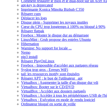
Comment restaurer le Bios et le dual-boot sur un Acer A
apt-key is deprecated
Imprimante Konica Minolta Bizhub C350
Réparer cups
Déplacer les logs
Disque plein - Supprimer les noyaux inutiles
Cœur du CPU trop longtemps à 100% ou bloqué à 90%
Réparer flatpak
Freebox : Monter le disque dur au démarrage
LinuxMint : Grub propose des entrées Ubuntu
Hibernation
Warning: No support for locale ...
Nemo
pip3 install
Réparer PlayOnLinux
Freebox - Impossible d'accéder aux partages réseau
Syslog trop gros - Erreurs WiFi
tail: les ressources inotify sont épuisées
Réparer APT : le bug de l'utilisateur _apt
Virtualbox : Augmenter la taille d'un disque dur vdi
Virtualbox: Booter sur le CD/DVD
VirtualBox : Accéder aux dossiers partagés
Virtualbox : Accéder à tous les périphériques USB de l'h
Virtualbox : Exécution en mode de rendu logiciel
Ordinateur bloqué en sortie de veille