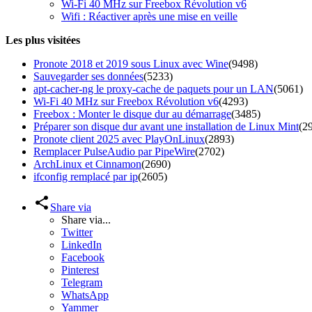
Wi-Fi 40 MHz sur Freebox Révolution v6
Wifi : Réactiver après une mise en veille
Les plus visitées
Pronote 2018 et 2019 sous Linux avec Wine
(9498)
Sauvegarder ses données
(5233)
apt-cacher-ng le proxy-cache de paquets pour un LAN
(5061)
Wi-Fi 40 MHz sur Freebox Révolution v6
(4293)
Freebox : Monter le disque dur au démarrage
(3485)
Préparer son disque dur avant une installation de Linux Mint
(2
Pronote client 2025 avec PlayOnLinux
(2893)
Remplacer PulseAudio par PipeWire
(2702)
ArchLinux et Cinnamon
(2690)
ifconfig remplacé par ip
(2605)
Share via
Share via...
Twitter
LinkedIn
Facebook
Pinterest
Telegram
WhatsApp
Yammer