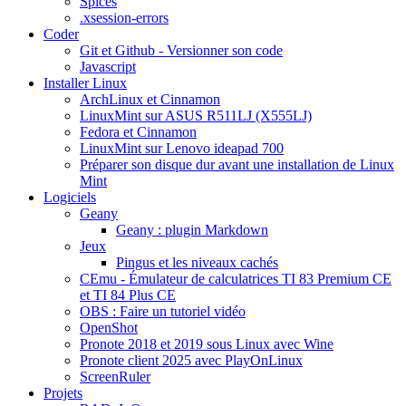
Spices
.xsession-errors
Coder
Git et Github - Versionner son code
Javascript
Installer Linux
ArchLinux et Cinnamon
LinuxMint sur ASUS R511LJ (X555LJ)
Fedora et Cinnamon
LinuxMint sur Lenovo ideapad 700
Préparer son disque dur avant une installation de Linux
Mint
Logiciels
Geany
Geany : plugin Markdown
Jeux
Pingus et les niveaux cachés
CEmu - Émulateur de calculatrices TI 83 Premium CE
et TI 84 Plus CE
OBS : Faire un tutoriel vidéo
OpenShot
Pronote 2018 et 2019 sous Linux avec Wine
Pronote client 2025 avec PlayOnLinux
ScreenRuler
Projets