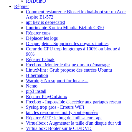
RADuInO
Réparer
Comment restaurer le Bios et le dual-boot sur un Acer
Aspire E1-572
apt-key is deprecated
Imprimante Konica Minolta Bizhub C350
Réparer cups
Déplacer les logs
Disque plein - Supprimer les noyaux inutiles
Cœur du CPU trop longtemps à 100% ou bloqué à
90%
Réparer flatpak
Freebox : Monter le disque dur au démarrage
LinuxMint : Grub propose des entrées Ubuntu
Hibernation
Warning: No support for locale ...
Nemo
pip3 install
Réparer PlayOnLinux
Freebox - Impossible d'accéder aux partages réseau
Syslog trop gros - Erreurs WiFi
tail: les ressources inotify sont épuisées
Réparer APT : le bug de l'utilisateur _apt
Virtualbox : Augmenter la taille d'un disque dur vdi
Virtualbox: Booter sur le CD/DVD