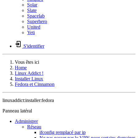
Solar
Slate
Spacelab
Superhero
United
Yeti
S'identifier
Vous êtes ici
Home
Linux Addict !
Installer Linux
Fedora et Cinnamon
linuxaddict:installer:fedora
Panneau latéral
Administrer
Réseau
ifconfig remplacé par ip
Ne pas passer par le VPN pour certains domaines