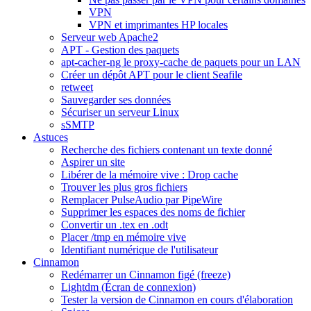
VPN
VPN et imprimantes HP locales
Serveur web Apache2
APT - Gestion des paquets
apt-cacher-ng le proxy-cache de paquets pour un LAN
Créer un dépôt APT pour le client Seafile
retweet
Sauvegarder ses données
Sécuriser un serveur Linux
sSMTP
Astuces
Recherche des fichiers contenant un texte donné
Aspirer un site
Libérer de la mémoire vive : Drop cache
Trouver les plus gros fichiers
Remplacer PulseAudio par PipeWire
Supprimer les espaces des noms de fichier
Convertir un .tex en .odt
Placer /tmp en mémoire vive
Identifiant numérique de l'utilisateur
Cinnamon
Redémarrer un Cinnamon figé (freeze)
Lightdm (Écran de connexion)
Tester la version de Cinnamon en cours d'élaboration