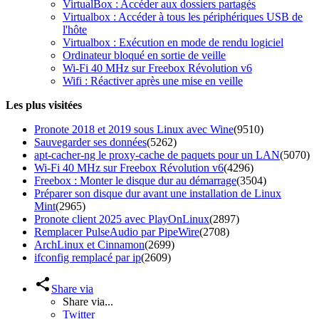
VirtualBox : Accéder aux dossiers partagés
Virtualbox : Accéder à tous les périphériques USB de
l'hôte
Virtualbox : Exécution en mode de rendu logiciel
Ordinateur bloqué en sortie de veille
Wi-Fi 40 MHz sur Freebox Révolution v6
Wifi : Réactiver après une mise en veille
Les plus visitées
Pronote 2018 et 2019 sous Linux avec Wine
(9510)
Sauvegarder ses données
(5262)
apt-cacher-ng le proxy-cache de paquets pour un LAN
(5070)
Wi-Fi 40 MHz sur Freebox Révolution v6
(4296)
Freebox : Monter le disque dur au démarrage
(3504)
Préparer son disque dur avant une installation de Linux
Mint
(2965)
Pronote client 2025 avec PlayOnLinux
(2897)
Remplacer PulseAudio par PipeWire
(2708)
ArchLinux et Cinnamon
(2699)
ifconfig remplacé par ip
(2609)
Share via
Share via...
Twitter