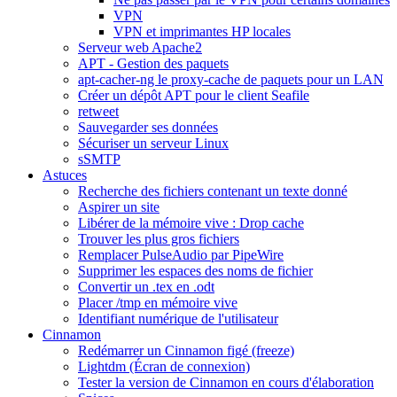
VPN
VPN et imprimantes HP locales
Serveur web Apache2
APT - Gestion des paquets
apt-cacher-ng le proxy-cache de paquets pour un LAN
Créer un dépôt APT pour le client Seafile
retweet
Sauvegarder ses données
Sécuriser un serveur Linux
sSMTP
Astuces
Recherche des fichiers contenant un texte donné
Aspirer un site
Libérer de la mémoire vive : Drop cache
Trouver les plus gros fichiers
Remplacer PulseAudio par PipeWire
Supprimer les espaces des noms de fichier
Convertir un .tex en .odt
Placer /tmp en mémoire vive
Identifiant numérique de l'utilisateur
Cinnamon
Redémarrer un Cinnamon figé (freeze)
Lightdm (Écran de connexion)
Tester la version de Cinnamon en cours d'élaboration