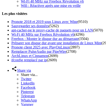
Wi-Fi 40 MHz sur Freebox Révolution v6
Wifi : Réactiver après une mise en veille
Les plus visitées
Pronote 2018 et 2019 sous Linux avec Wine
(9510)
Sauvegarder ses données
(5262)
apt-cacher-ng le proxy-cache de paquets pour un LAN
(5070)
Wi-Fi 40 MHz sur Freebox Révolution v6
(4296)
Freebox : Monter le disque dur au démarrage
(3504)
Préparer son disque dur avant une installation de Linux Mint
(2
Pronote client 2025 avec PlayOnLinux
(2897)
Remplacer PulseAudio par PipeWire
(2708)
ArchLinux et Cinnamon
(2699)
ifconfig remplacé par ip
(2609)
Share via
Share via...
Twitter
LinkedIn
Facebook
Pinterest
Telegram
WhatsApp
Yammer