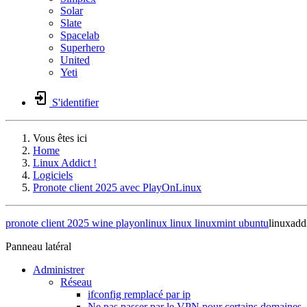
Solar
Slate
Spacelab
Superhero
United
Yeti
S'identifier
Vous êtes ici
Home
Linux Addict !
Logiciels
Pronote client 2025 avec PlayOnLinux
pronote
client
2025
wine
playonlinux
linux
linuxmint
ubuntu
linuxadd
Panneau latéral
Administrer
Réseau
ifconfig remplacé par ip
Ne pas passer par le VPN pour certains domaines