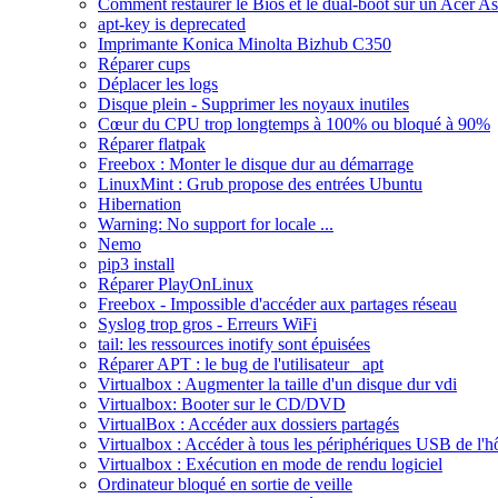
Comment restaurer le Bios et le dual-boot sur un Acer A
apt-key is deprecated
Imprimante Konica Minolta Bizhub C350
Réparer cups
Déplacer les logs
Disque plein - Supprimer les noyaux inutiles
Cœur du CPU trop longtemps à 100% ou bloqué à 90%
Réparer flatpak
Freebox : Monter le disque dur au démarrage
LinuxMint : Grub propose des entrées Ubuntu
Hibernation
Warning: No support for locale ...
Nemo
pip3 install
Réparer PlayOnLinux
Freebox - Impossible d'accéder aux partages réseau
Syslog trop gros - Erreurs WiFi
tail: les ressources inotify sont épuisées
Réparer APT : le bug de l'utilisateur _apt
Virtualbox : Augmenter la taille d'un disque dur vdi
Virtualbox: Booter sur le CD/DVD
VirtualBox : Accéder aux dossiers partagés
Virtualbox : Accéder à tous les périphériques USB de l'h
Virtualbox : Exécution en mode de rendu logiciel
Ordinateur bloqué en sortie de veille