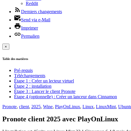
Reddit
Derniers changements
Send via e-Mail
Imprimer
Permalien
×
Table des matières
Pré-requis
Téléchargements
Étape 1 : Créer un lecteur virtuel
Étape 2 : installation
Étape 3 : Lancer le client Pronote
Étape 4 (optionnelle) : Créer un lanceur dans Cinnamon
Pronote
,
client
,
2025
,
Wine
,
PlayOnLinux
,
Linux
,
LinuxMint
,
Ubunt
Pronote client 2025 avec PlayOnLinux