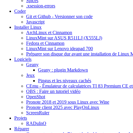
Spices
.xsession-errors
Coder
Git et Github - Versionner son code
Javascript
Installer Linux
ArchLinux et Cinnamon
LinuxMint sur ASUS R511LJ (X555LJ)
Fedora et Cinnamon
LinuxMint sur Lenovo ideapad 700
Préparer son disque dur avant une installation de Linux 
Logiciels
Geany
Geany : plugin Markdown
Jeux
Pingus et les niveaux cachés
CEmu - Émulateur de calculatrices TI 83 Premium CE et
OBS : Faire un tutoriel vidéo
OpenShot
Pronote 2018 et 2019 sous Linux avec Wine
Pronote client 2025 avec PlayOnLinux
ScreenRuler
Projets
RADuInO
Réparer