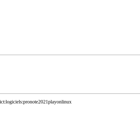
ict:logiciels:pronote2021playonlinux