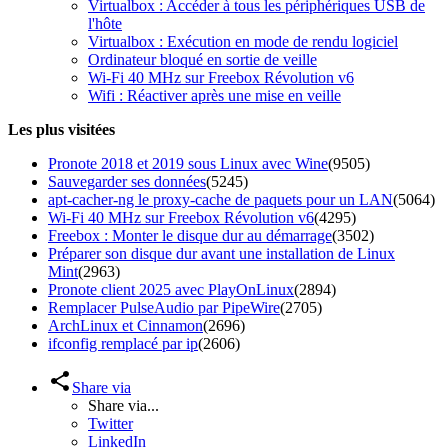
Virtualbox : Accéder à tous les périphériques USB de
l'hôte
Virtualbox : Exécution en mode de rendu logiciel
Ordinateur bloqué en sortie de veille
Wi-Fi 40 MHz sur Freebox Révolution v6
Wifi : Réactiver après une mise en veille
Les plus visitées
Pronote 2018 et 2019 sous Linux avec Wine
(9505)
Sauvegarder ses données
(5245)
apt-cacher-ng le proxy-cache de paquets pour un LAN
(5064)
Wi-Fi 40 MHz sur Freebox Révolution v6
(4295)
Freebox : Monter le disque dur au démarrage
(3502)
Préparer son disque dur avant une installation de Linux
Mint
(2963)
Pronote client 2025 avec PlayOnLinux
(2894)
Remplacer PulseAudio par PipeWire
(2705)
ArchLinux et Cinnamon
(2696)
ifconfig remplacé par ip
(2606)
Share via
Share via...
Twitter
LinkedIn