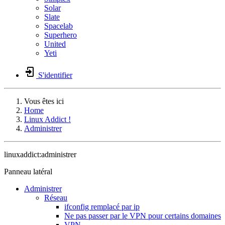
Solar
Slate
Spacelab
Superhero
United
Yeti
S'identifier
Vous êtes ici
Home
Linux Addict !
Administrer
linuxaddict:administrer
Panneau latéral
Administrer
Réseau
ifconfig remplacé par ip
Ne pas passer par le VPN pour certains domaines
VPN