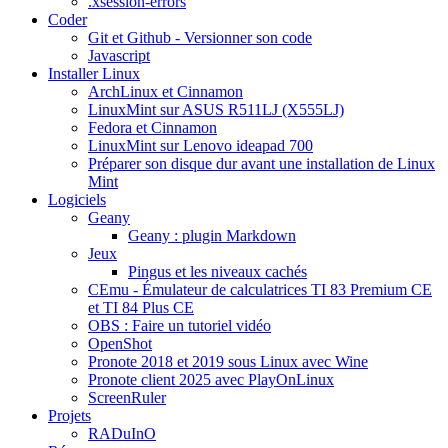
.xsession-errors
Coder
Git et Github - Versionner son code
Javascript
Installer Linux
ArchLinux et Cinnamon
LinuxMint sur ASUS R511LJ (X555LJ)
Fedora et Cinnamon
LinuxMint sur Lenovo ideapad 700
Préparer son disque dur avant une installation de Linux
Mint
Logiciels
Geany
Geany : plugin Markdown
Jeux
Pingus et les niveaux cachés
CEmu - Émulateur de calculatrices TI 83 Premium CE
et TI 84 Plus CE
OBS : Faire un tutoriel vidéo
OpenShot
Pronote 2018 et 2019 sous Linux avec Wine
Pronote client 2025 avec PlayOnLinux
ScreenRuler
Projets
RADuInO