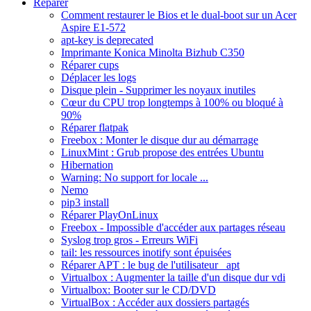
Réparer
Comment restaurer le Bios et le dual-boot sur un Acer
Aspire E1-572
apt-key is deprecated
Imprimante Konica Minolta Bizhub C350
Réparer cups
Déplacer les logs
Disque plein - Supprimer les noyaux inutiles
Cœur du CPU trop longtemps à 100% ou bloqué à
90%
Réparer flatpak
Freebox : Monter le disque dur au démarrage
LinuxMint : Grub propose des entrées Ubuntu
Hibernation
Warning: No support for locale ...
Nemo
pip3 install
Réparer PlayOnLinux
Freebox - Impossible d'accéder aux partages réseau
Syslog trop gros - Erreurs WiFi
tail: les ressources inotify sont épuisées
Réparer APT : le bug de l'utilisateur _apt
Virtualbox : Augmenter la taille d'un disque dur vdi
Virtualbox: Booter sur le CD/DVD
VirtualBox : Accéder aux dossiers partagés