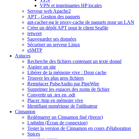
VPN et imprimantes HP locales
Serveur web Apache2
APT - Gestion des paquets
apt-cacher-ng le proxy-cache de paquets pour un LAN
Créer un dépôt APT pour le client Seafile
retweet
Sauvegarder ses données
Sécuriser un serveur Linux
sSMTP
Astuces
Recherche des fichiers contenant un texte donné
Aspirer un site
Libérer de la mémoire vive : Drop cache
Trouver les plus gros fichiers
Remplacer PulseAudio par PipeWire
Supprimer les espaces des noms de fichier
Convertir un .tex en .odt
Placer /tmp en mémoire vive
Identifiant numérique de l'utilisateur
Cinnamon
Redémarrer un Cinnamon figé (freeze)
Lightdm (Écran de connexion)
Tester la version de Cinnamon en cours d'élaboration
Spices