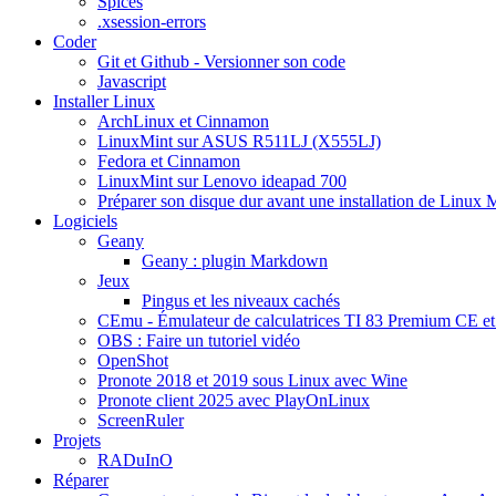
Spices
.xsession-errors
Coder
Git et Github - Versionner son code
Javascript
Installer Linux
ArchLinux et Cinnamon
LinuxMint sur ASUS R511LJ (X555LJ)
Fedora et Cinnamon
LinuxMint sur Lenovo ideapad 700
Préparer son disque dur avant une installation de Linux 
Logiciels
Geany
Geany : plugin Markdown
Jeux
Pingus et les niveaux cachés
CEmu - Émulateur de calculatrices TI 83 Premium CE et
OBS : Faire un tutoriel vidéo
OpenShot
Pronote 2018 et 2019 sous Linux avec Wine
Pronote client 2025 avec PlayOnLinux
ScreenRuler
Projets
RADuInO
Réparer