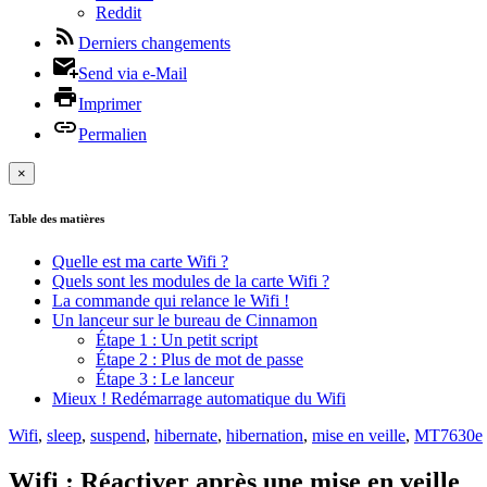
Reddit
Derniers changements
Send via e-Mail
Imprimer
Permalien
×
Table des matières
Quelle est ma carte Wifi ?
Quels sont les modules de la carte Wifi ?
La commande qui relance le Wifi !
Un lanceur sur le bureau de Cinnamon
Étape 1 : Un petit script
Étape 2 : Plus de mot de passe
Étape 3 : Le lanceur
Mieux ! Redémarrage automatique du Wifi
Wifi
,
sleep
,
suspend
,
hibernate
,
hibernation
,
mise en veille
,
MT7630e
Wifi : Réactiver après une mise en veille