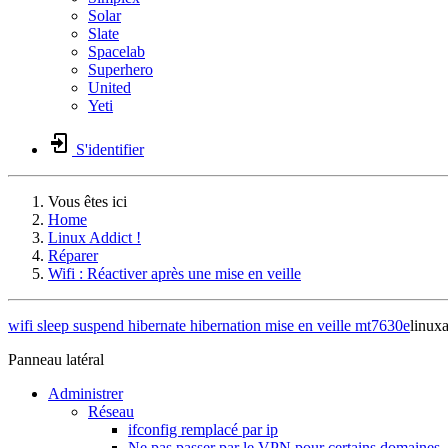
Solar
Slate
Spacelab
Superhero
United
Yeti
S'identifier
Vous êtes ici
Home
Linux Addict !
Réparer
Wifi : Réactiver après une mise en veille
wifi
sleep
suspend
hibernate
hibernation
mise en veille
mt7630e
linux
Panneau latéral
Administrer
Réseau
ifconfig remplacé par ip
Ne pas passer par le VPN pour certains domaines